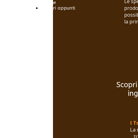
Le sp
glutine
prodot
I nostri appunti
possi
la pri
Scopri
ing
l T
La 
t