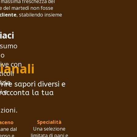
a massima freschezza del
ne del martedì non fosse
cliente
, stabilendo insieme
iaci
onsumo
do
ive con
ianali
icoli
izia
ire sapori diversi e
i e
e racconta la tua
zioni.
Specialità
raceno
Una selezione
pane dal
limitata di pani e
enso e