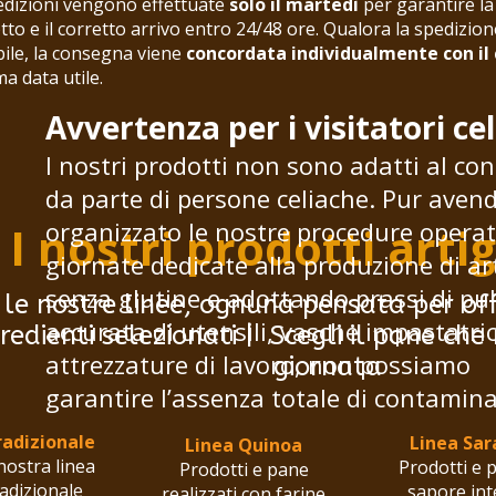
edizioni vengono effettuate
solo il martedì
per garantire l
to e il corretto arrivo entro 24/48 ore. Qualora la spedizio
bile, la consegna viene
concordata individualmente con il 
ma data utile.
Avvertenza per i visitatori cel
I nostri prodotti non sono adatti al c
da parte di persone celiache. Pur aven
organizzato le nostre procedure operat
I nostri prodotti artig
giornate dedicate alla produzione di art
senza glutine e adottando prassi di pul
 le nostre linee, ognuna pensata per offr
accurata di utensili, vasche impastatric
redienti selezionati | Scegli il pane ch
attrezzature di lavoro, non possiamo
giornata
garantire l’assenza totale di contamina
radizionale
Linea Sa
Linea Quinoa
nostra linea
Prodotti e 
Prodotti e pane
radizionale
sapore int
realizzati con farine