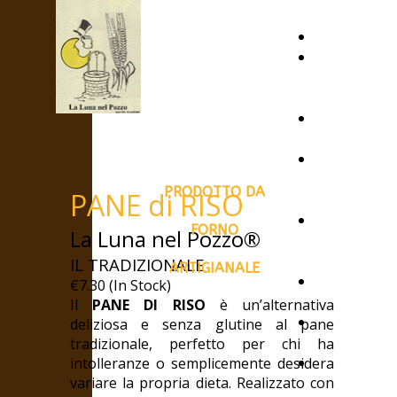
HOME
ENTRA
NEL
NEGOZIO
Come
acquistar
Modalità
di
PRODOTTO DA
PANE di RISO
pagamen
Modalità
FORNO
La Luna nel Pozzo®
di
spedizion
IL TRADIZIONALE
ARTIGIANALE
CHI
€7.30 (In Stock)
SIAMO
Il
PANE DI RISO
è un’alternativa
Dove
deliziosa e senza glutine al pane
siamo
tradizionale, perfetto per chi ha
Quando
intolleranze o semplicemente desidera
variare la propria dieta. Realizzato con
la