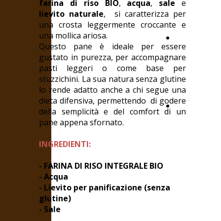
farina di riso BIO
,
acqua
,
sale
e
scelta
lievito naturale
, si caratterizza per
è
una crosta leggermente croccante e
giusta
una mollica ariosa.
Selezione
Questo pane è ideale per essere
di
gustato in purezza, per accompagnare
pane
pasti leggeri o come base per
naturalm
stuzzichini. La sua natura senza glutine
senza
lo rende adatto anche a chi segue una
glutine
dieta difensiva, permettendo di godere
I
della semplicità e del comfort di un
nostri
pane appena sfornato.
appunti
INGREDIENTI:
- FARINA DI RISO INTEGRALE BIO
- Acqua
- Lievito per panificazione (senza
glutine)
- Sale