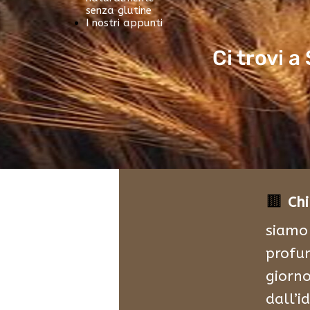
senza glutine
I nostri appunti
Ci trovi a
🟫
Ch
siamo 
profum
giorno
dall’i