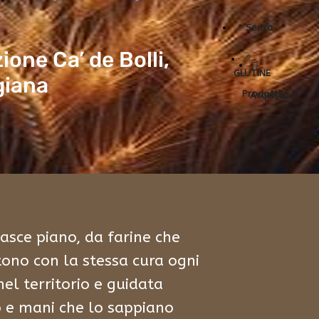
📍
Senza
ione Ca’ de Bolli,
🥖
🛒
GLUTINE
giana
Prodotti
Acquista
nasce piano, da farine che
tono con la stessa cura ogni
nel territorio e guidata
o e mani che lo sappiano