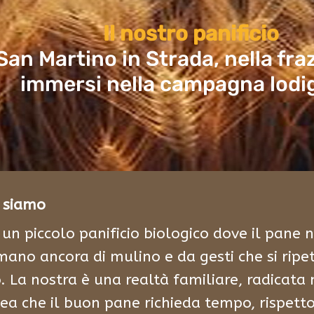
Il nostro panificio
 San Martino in Strada, nella fraz
immersi nella campagna lodi
i siamo
un piccolo panificio biologico dove il pane 
ano ancora di mulino e da gesti che si ripe
. La nostra è una realtà familiare, radicata 
dea che il buon pane richieda tempo, rispett