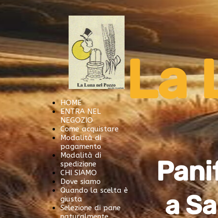
La
HOME
ENTRA NEL
NEGOZIO
Come acquistare
Modalità di
pagamento
Modalità di
Pani
spedizione
CHI SIAMO
Dove siamo
Quando la scelta è
a
S
giusta
Selezione di pane
naturalmente