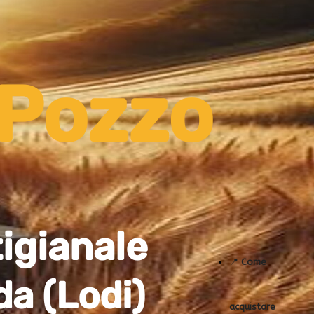
 Pozzo
tigianale
📍
Come
da (Lodi)
acquistare