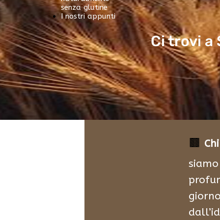
senza glutine
I nostri appunti
Ci trovi a
🟫
Ch
siamo 
profum
giorno
dall’i