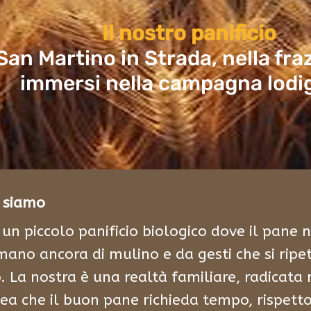
Il nostro panificio
 San Martino in Strada, nella fraz
immersi nella campagna lodi
i siamo
un piccolo panificio biologico dove il pane 
ano ancora di mulino e da gesti che si ripe
. La nostra è una realtà familiare, radicata 
dea che il buon pane richieda tempo, rispett