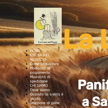
La
HOME
ENTRA NEL
NEGOZIO
Come acquistare
Modalità di
pagamento
Modalità di
Pani
spedizione
CHI SIAMO
Dove siamo
Quando la scelta è
a
S
giusta
Selezione di pane
naturalmente