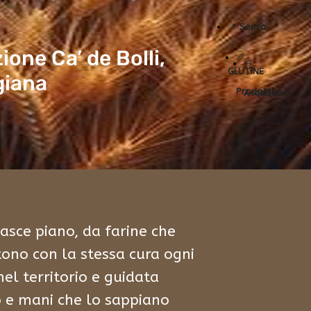
📍
Senza
ione Ca’ de Bolli,
🥖
🛒
GLUTINE
giana
Prodotti
Acquista
nasce piano, da farine che
tono con la stessa cura ogni
nel territorio e guidata
o e mani che lo sappiano