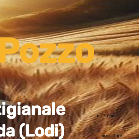
 Pozzo
tigianale
📍
Come
da (Lodi)
acquistare